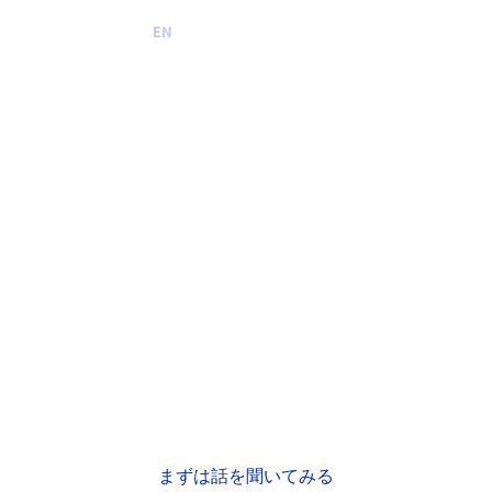
EN
JA
ホーム
AIエージェントが買い物をする
プロダクト
資料ダウンロード
お問い合わせ
時代、
ソリューション
あなたの商品データはAI-Ready
ですか？
事例
消費者に代わってAIが商品を検索・比較・購入する「Agentic 
リソース
Commerce」が急速に普及している。 このシフトにおいて、商品
データの品質と構造がそのまま売上に直結する
—— SEOの次の戦場は、AIに「読まれ、理解され、選ばれるこ
企業情報
と」にシフトしています。
まずは話を聞いてみる
採用情報