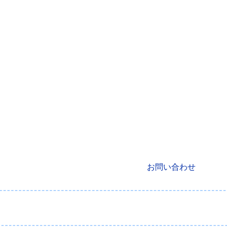
ソリューション
事例
リソース
企業情報
採
報を、企業の競争力に
DPは、エンタープライズの複雑な商品データを統合・構造化するプ
なフォーマットで届く商品情報を、信頼できる商品マスターへ
EC・PIM・AIエージェントまで届けます。
資料ダウンロード
お問い合わせ