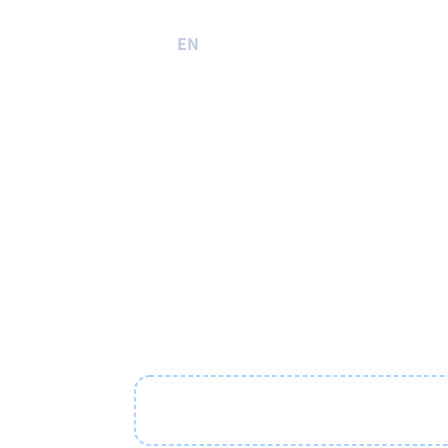
EN
JA
プロダクト
商品情
Lazuli P
バラバラ