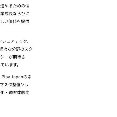
に進めるための個
事業成長ならびに
新しい価値を提供
インシュアテック、
様々な分野のスタ
ロジーが期待さ
れています。
ay Japanのネ
品マスタ整備ソリ
率化・顧客体験向