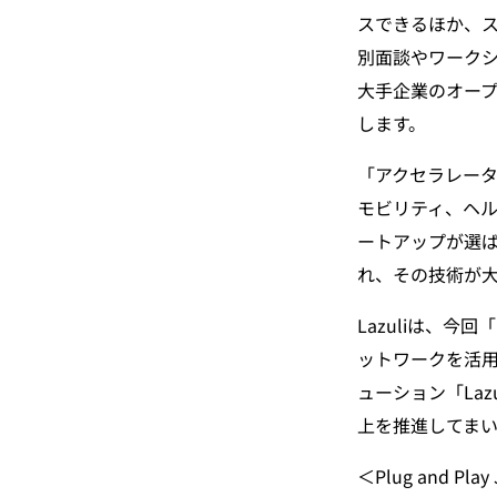
スできるほか、
別面談やワーク
大手企業のオー
します。
「アクセラレーター
モビリティ、ヘ
ートアップが選
れ、その技術が
Lazuliは、今回
ットワークを活用
ューション「La
上を推進してまい
＜Plug and Pl