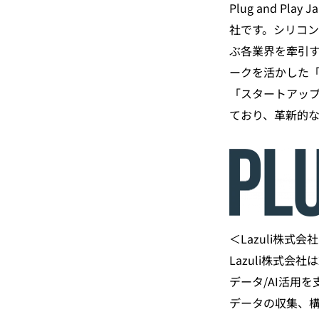
Plug and 
社です。シリコン
ぶ各業界を牽引
ークを活かした
「スタートアッ
ており、革新的
＜Lazuli株式
Lazuli株式
データ/AI活用を
データの収集、構