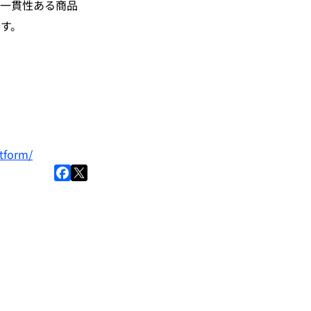
が一貫性ある商品
す。
atform/