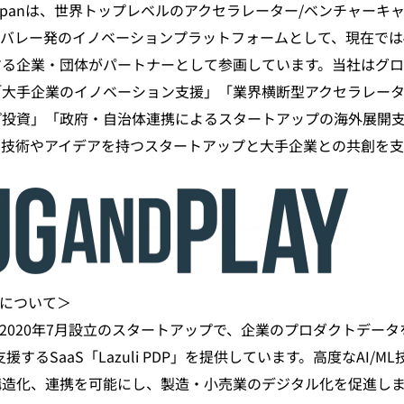
Play Japanは、世界トップレベルのアクセラレーター/ベンチャー
バレー発のイノベーションプラットフォームとして、現在では
する企業・団体がパートナーとして参画しています。当社はグ
「大手企業のイノベーション支援」「業界横断型アクセラレー
プ投資」「政府・自治体連携によるスタートアップの海外展開
な技術やアイデアを持つスタートアップと大手企業との共創を支
会社について＞
会社は2020年7月設立のスタートアップで、企業のプロダクトデー
支援するSaaS「Lazuli PDP」を提供しています。高度なAI/
造化、連携を可能にし、製造・小売業のデジタル化を促進します。La