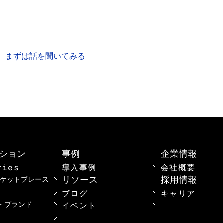
お気軽にご質問・ご相談ください
品データについてお困りのこと、解決したい課題があれ
きっとお力になれるはずです。
まずは話を聞いてみる
資料をダウンロード
ション
事例
企業情報
ries
導入事例
会社概要
リソース
採用情報
ーケットプレース
ブログ
キャリア
イベント
・ブランド