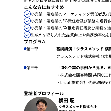
※ネスレ日本株式会社 島川 基氏の講演は非公開
こんな方におすすめ
小売業・製造業のマーケティング責任者及び
小売業・製造業のEC責任者及び業務を遂行
小売業・製造業のDX推進責任者及び業務を
生成AIを取り入れた品質向上や業務効率化を
プログラム
基調講演「クラスメソッド 横
第一部
クラスメソッド株式会社 代表取
「海外企業の事例から見る、A
第三部
・株式会社顧客時間 共同CEO
・Lazuli株式会社 代表取締役 
登壇者プロフィール
横田 聡
クラスメソッド株式会社