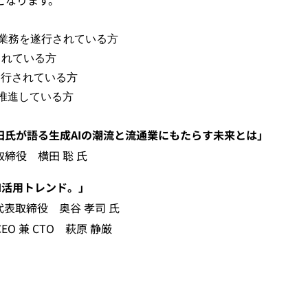
となります。
業務を遂行されている方
されている方
遂行されている方
推進している方
田氏が語る生成AIの潮流と流通業にもたらす未来とは」
締役　横田 聡 氏
I活用トレンド。」
代表取締役　奥谷 孝司 氏
CEO 兼 CTO　萩原 静厳