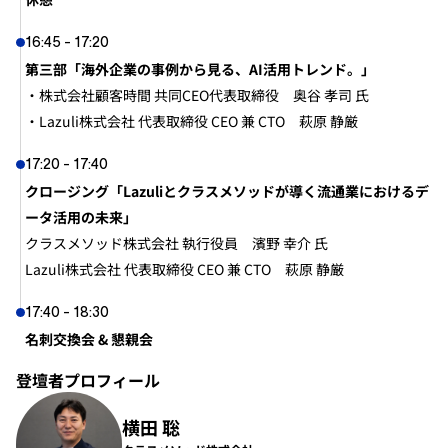
16:45 - 17:20
第三部「海外企業の事例から見る、AI活用トレンド。」
・株式会社顧客時間 共同CEO代表取締役　奥谷 孝司 氏
・Lazuli株式会社 代表取締役 CEO 兼 CTO　萩原 静厳
17:20 - 17:40
クロージング「Lazuliとクラスメソッドが導く流通業におけるデ
ータ活用の未来」
クラスメソッド株式会社 執行役員　濱野 幸介 氏
Lazuli株式会社 代表取締役 CEO 兼 CTO　萩原 静厳
17:40 - 18:30
名刺交換会 & 懇親会
登壇者プロフィール
横田 聡