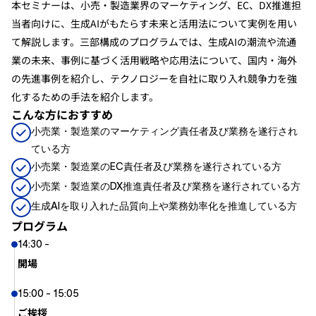
本セミナーは、小売・製造業界のマーケティング、EC、DX推進担
当者向けに、生成AIがもたらす未来と活用法について実例を用い
お知らせ
て解説します。三部構成のプログラムでは、生成AIの潮流や流通
業の未来、事例に基づく活用戦略や応用法について、国内・海外
の先進事例を紹介し、テクノロジーを自社に取り入れ競争力を強
化するための手法を紹介します。
こんな方におすすめ
小売業・製造業のマーケティング責任者及び業務を遂行され
ている方
小売業・製造業のEC責任者及び業務を遂行されている方
小売業・製造業のDX推進責任者及び業務を遂行されている方
生成AIを取り入れた品質向上や業務効率化を推進している方
プログラム
14:30 -
開場
15:00 - 15:05
ご挨拶