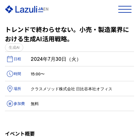
EN
JA
ホーム
トレンドで終わらせない。小売・製造業界に
おける生成AI活用戦略。
プロダクト
生成AI
資料ダウンロード
お問い合わせ
2024年7月30日（火）
日程
ソリューション
15:00〜
時間
事例
クラスメソッド株式会社 日比谷本社オフィス
場所
リソース
無料
参加費
企業情報
イベント概要
採用情報