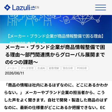
EN
JA
ホーム
プロダクト
資料ダウンロード
お問い合わせ
メーカー・ブランド企業が商品情報整備で困
ソリューション
る理由〜部門間連携からグローバル展開まで
の6つの課題〜
事例
メーカー
データ管理
生成AI
顧客理解
競合分析
POS分析
2026/06/11
リソース
「商品の情報は社内にあるはずなのに、どこにあるかわか
らない。」 メーカーやブランド企業の担当者から、こう
企業情報
した声をよく聞きます。自社で開発・製造した商品のはず
なのに、最新の仕様書がどこにあるか把握できない。EC
採用情報