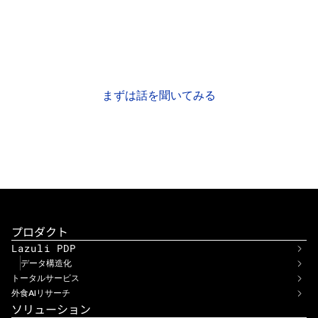
お気軽にご質問・ご相談ください
商品データについてお困りのこと、解決したい課題があれ
ば、
きっとお力になれるはずです。
まずは話を聞いてみる
資料をダウンロード
プロダクト
Lazuli PDP
データ構造化
トータルサービス
外食AIリサーチ
ソリューション