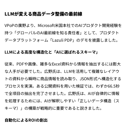
LLMが変える商品データ整備の最前線
VPoPの廣野より、Microsoft米国本社でのAIプロダクト開発経験を
持つ「グローバルのAI最前線を知る責任者」として、プロダクト
データプラットフォーム「Lazuli PDP」のデモを披露しました。
LLMによる高度な構造化と「AIに選ばれるスキーマ」
従来、PDFや画像、雑多なExcel資料から情報を抽出するには膨大
な人手が必要でした。広野氏は、LLMを活用して複雑なレイアウ
トの資料から瞬時に商品情報を読み取り、JSON形式へ構造化する
プロセスを実演。ある公開資料を用いた検証では、わずか66.5秒
で全項目の抽出を完了させました。広野氏は、AIが自律的に情報
を処理するためには、AIが解釈しやすい「正しいデータ構造（ス
キーマ）」の構築が戦略的に重要であると説きました。
自動化によるROIの創出