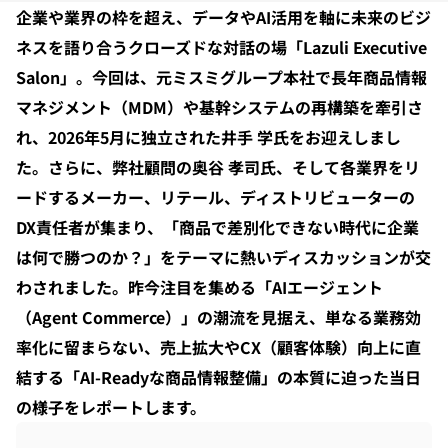
企業や業界の枠を超え、データやAI活用を軸に未来のビジ
ネスを語り合うクローズドな対話の場「Lazuli Executive 
お知らせ
Salon」。今回は、元ミスミグループ本社で長年商品情報
マネジメント（MDM）や基幹システムの再構築を牽引さ
れ、2026年5月に独立された井手 学氏をお迎えしまし
た。さらに、弊社顧問の奥谷 孝司氏、そして各業界をリ
ードするメーカー、リテール、ディストリビューターの
DX責任者が集まり、「商品で差別化できない時代に企業
は何で勝つのか？」をテーマに熱いディスカッションが交
わされました。昨今注目を集める「AIエージェント
（Agent Commerce）」の潮流を見据え、単なる業務効
率化に留まらない、売上拡大やCX（顧客体験）向上に直
結する「AI-Readyな商品情報整備」の本質に迫った当日
の様子をレポートします。