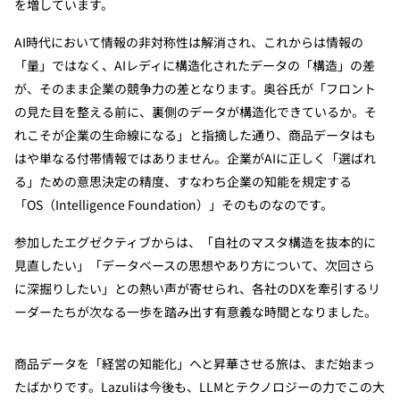
を増しています。
AI時代において情報の非対称性は解消され、これからは情報の
「量」ではなく、AIレディに構造化されたデータの「構造」の差
が、そのまま企業の競争力の差となります。奥谷氏が「フロント
の見た目を整える前に、裏側のデータが構造化できているか。そ
れこそが企業の生命線になる」と指摘した通り、商品データはも
はや単なる付帯情報ではありません。企業がAIに正しく「選ばれ
る」ための意思決定の精度、すなわち企業の知能を規定する
「OS（Intelligence Foundation）」そのものなのです。
参加したエグゼクティブからは、「自社のマスタ構造を抜本的に
見直したい」「データベースの思想やあり方について、次回さら
に深掘りしたい」との熱い声が寄せられ、各社のDXを牽引するリ
ーダーたちが次なる一歩を踏み出す有意義な時間となりました。
商品データを「経営の知能化」へと昇華させる旅は、まだ始まっ
たばかりです。Lazuliは今後も、LLMとテクノロジーの力でこの大