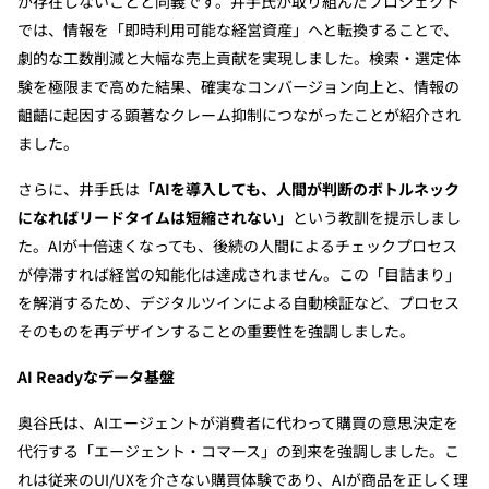
が存在しないことと同義です。井手氏が取り組んだプロジェクト
では、情報を「即時利用可能な経営資産」へと転換することで、
劇的な工数削減と大幅な売上貢献を実現しました。検索・選定体
験を極限まで高めた結果、確実なコンバージョン向上と、情報の
齟齬に起因する顕著なクレーム抑制につながったことが紹介され
ました。
さらに、井手氏は
「AIを導入しても、人間が判断のボトルネック
になればリードタイムは短縮されない」
という教訓を提示しまし
た。AIが十倍速くなっても、後続の人間によるチェックプロセス
が停滞すれば経営の知能化は達成されません。この「目詰まり」
を解消するため、デジタルツインによる自動検証など、プロセス
そのものを再デザインすることの重要性を強調しました。
AI Readyなデータ基盤
奥谷氏は、AIエージェントが消費者に代わって購買の意思決定を
代行する「エージェント・コマース」の到来を強調しました。こ
れは従来のUI/UXを介さない購買体験であり、AIが商品を正しく理