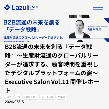
EN
JA
ホーム
プロダクト
資料ダウンロード
お問い合わせ
B2B流通の未来を創る『データ戦
ソリューション
略』〜生産財流通のグローバルリー
ダーが追求する、顧客時間を重視し
事例
たデジタルプラットフォームの姿〜｜
リソース
Executive Salon Vol.11 開催レポー
ト
企業情報
卸売
小売
EC売上向上
データ管理
生成AI
2026/06/15
採用情報