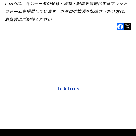
Lazuliは、商品データの登録・変換・配信を自動化するプラット
フォームを提供しています。カタログ拡張を加速させたい方は、
お気軽にご相談ください。
Please Feel Free to Ask Any Questions or 
Consult with Us.
Have challenges managing your product data? 
We’re here to help you unlock its full potential.
Talk to us
Download docs