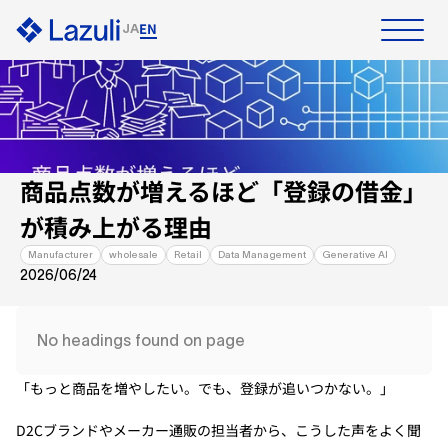
EN
JA
Home
Products
Download docs
Contact
商品点数が増えるほど「登録の借金」
Solutions
が積み上がる理由
Manufacturer
wholesale
Retail
Data Management
Generative AI
Case Studies
2026/06/24
Resources
No headings found on page
About Us
「もっと商品を増やしたい。でも、登録が追いつかない。」
D2Cブランドやメーカー通販の担当者から、こうした声をよく聞
Recruitment